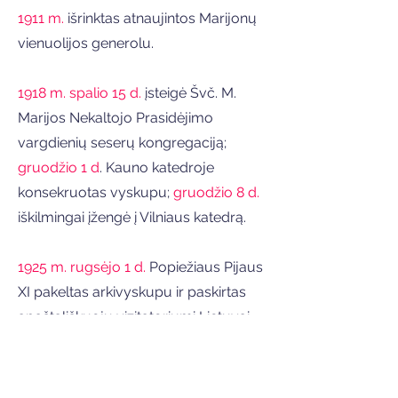
1911 m.
išrinktas atnaujintos Marijonų
vienuolijos generolu.
1918 m. spalio 15 d.
įsteigė Švč. M.
Marijos Nekaltojo Prasidėjimo
vargdienių seserų kongregaciją;
gruodžio 1 d
. Kauno katedroje
konsekruotas vyskupu;
gruodžio 8 d.
iškilmingai įžengė į Vilniaus katedrą.
1925 m. rugsėjo 1 d.
Popiežiaus Pijaus
XI pakeltas arkivyskupu ir paskirtas
apaštališkuoju vizitatoriumi Lietuvai.
1926 m. kovo 6 d.
Popiežiui Pijui XI
įteikė Lietuvos bažnytinės provincijos