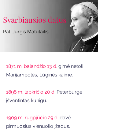
Svarbiausios datos
Pal. Jurgis Matulaitis
1871 m. balandžio 13 d.
gimė netoli
Marijampolės, Lūginės kaime.
1898 m. lapkričio 20 d.
Peterburge
įšventintas kunigu.
1909 m. rugpjūčio 29 d.
davė
pirmuosius vienuolio įžadus.