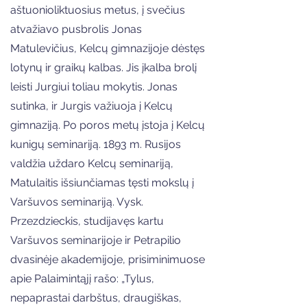
aštuonioliktuosius metus, į svečius
atvažiavo pusbrolis Jonas
Matulevičius, Kelcų gimnazijoje dėstęs
lotynų ir graikų kalbas. Jis įkalba brolį
leisti Jurgiui toliau mokytis. Jonas
sutinka, ir Jurgis važiuoja į Kelcų
gimnaziją. Po poros metų įstoja į Kelcų
kunigų seminariją. 1893 m. Rusijos
valdžia uždaro Kelcų seminariją,
Matulaitis išsiunčiamas tęsti mokslų į
Varšuvos seminariją. Vysk.
Przezdzieckis, studijavęs kartu
Varšuvos seminarijoje ir Petrapilio
dvasinėje akademijoje, prisiminimuose
apie Palaimintąjį rašo: „Tylus,
nepaprastai darbštus, draugiškas,