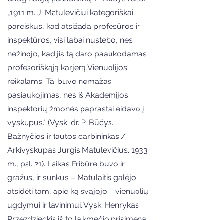
„1911 m. J. Matulevičiui kategoriškai
pareiškus, kad atsižada profesūros ir
inspektūros, visi labai nustebo, nes
nežinojo, kad jis tą daro paaukodamas
profesoriškąją karjerą Vienuolijos
reikalams. Tai buvo nemažas
pasiaukojimas, nes iš Akademijos
inspektorių žmonės paprastai eidavo į
vyskupus." (Vysk. dr. P. Būčys.
Bažnyčios ir tautos darbininkas./
Arkivyskupas Jurgis Matulevičius. 1933
m., psl. 21). Laikas Fribūre buvo ir
gražus, ir sunkus – Matulaitis galėjo
atsidėti tam, apie ką svajojo – vienuolių
ugdymui ir lavinimui. Vysk. Henrykas
Przezdzieckis iš to laikmečio prisimena: