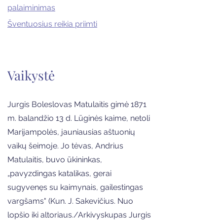
palaiminimas
Šventuosiu
s
reikia priimti
Vaikystė
Jurgis Boleslovas Matulaitis gimė 1871
m. balandžio 13 d. Lūginės kaime, netoli
Marijampolės, jauniausias aštuonių
vaikų šeimoje. Jo tėvas, Andrius
Matulaitis, buvo ūkininkas,
„pavyzdingas katalikas, gerai
sugyvenęs su kaimynais, gailestingas
vargšams" (Kun. J. Sakevičius. Nuo
lopšio iki altoriaus./Arkivyskupas Jurgis