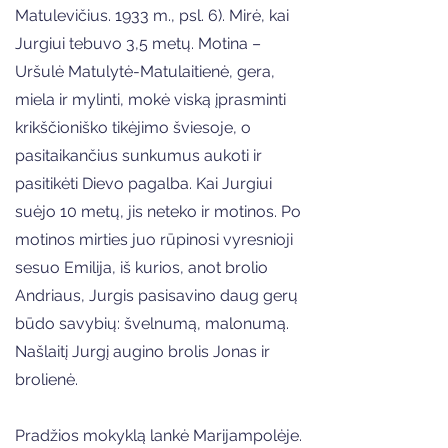
Matulevičius. 1933 m., psl. 6). Mirė, kai
Jurgiui tebuvo 3,5 metų. Motina –
Uršulė Matulytė-Matulaitienė, gera,
miela ir mylinti, mokė viską įprasminti
krikščioniško tikėjimo šviesoje, o
pasitaikančius sunkumus aukoti ir
pasitikėti Dievo pagalba. Kai Jurgiui
suėjo 10 metų, jis neteko ir motinos. Po
motinos mirties juo rūpinosi vyresnioji
sesuo Emilija, iš kurios, anot brolio
Andriaus, Jurgis pasisavino daug gerų
būdo savybių: švelnumą, malonumą.
Našlaitį Jurgį augino brolis Jonas ir
brolienė.
Pradžios mokyklą lankė Marijampolėje.