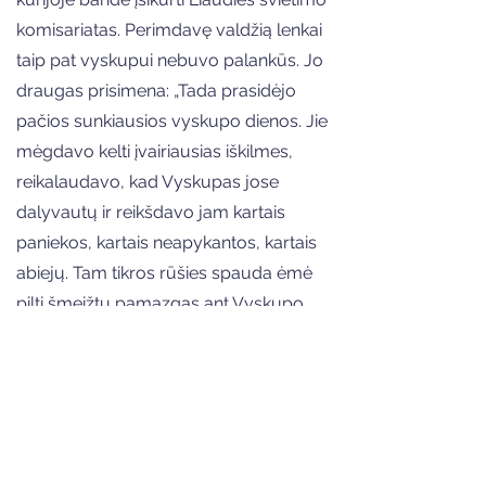
komisariatas. Perimdavę valdžią lenkai
taip pat vyskupui nebuvo palankūs. Jo
draugas prisimena: „Tada prasidėjo
pačios sunkiausios vyskupo dienos. Jie
mėgdavo kelti įvairiausias iškilmes,
reikalaudavo, kad Vyskupas jose
dalyvautų ir reikšdavo jam kartais
paniekos, kartais neapykantos, kartais
abiejų. Tam tikros rūšies spauda ėmė
pilti šmeižtų pamazgas ant Vyskupo.
Buvo net ir kunigų, dalyvavusių tuose
negražiuose darbuose. Vyskupas
kentė. Už tas jam tekusias nuoskaudas
jis nebausdavo nė vieno." (Vysk. dr. P.
Būčys. Bažnyčios ir tautos
darbininkas./ Arkivyskupas Jurgis