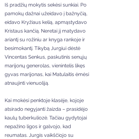
Iš pradžių mokytis sekėsi sunkiai. Po
pamokų dažnai užeidavo į bažnyčią,
eidavo Kryžiaus kelią, apmąstydavo
Kristaus kančią. Neretai jį matydavo
ariantį su rožiniu ar knyga rankoje ir
besimokantį. Tikybą Jurgiui dėstė
Vincentas Senkus, paskutinis senųjų
marijonų generolas, vienintelis likęs
gyvas marijonas, kai Matulaitis ėmėsi
atnaujinti vienuoliją.
Kai mokėsi penktoje klasėje, kojoje
atsirado negyjanti žaizda – prasidėjo
kaulų tuberkuliozė. Tačiau gydytojai
nepažino ligos ir galvojo, kad
reumatas. Jurgis vaikščiojo su