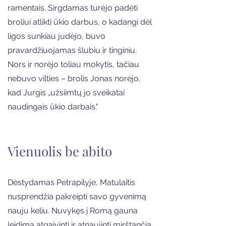
ramentais. Sirgdamas turėjo padėti
broliui atlikti ūkio darbus, o kadangi dėl
ligos sunkiau judėjo, buvo
pravardžiuojamas šlubiu ir tinginiu.
Nors ir norėjo toliau mokytis, tačiau
nebuvo vilties – brolis Jonas norėjo,
kad Jurgis „užsiimtų jo sveikatai
naudingais ūkio darbais."
Vienuolis be abito
Dėstydamas Petrapilyje, Matulaitis
nusprendžia pakreipti savo gyvenimą
nauju keliu. Nuvykęs į Romą gauna
leidimą atgaivinti ir atnaujinti mirštančią