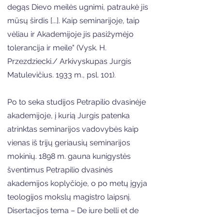
degąs Dievo meilės ugnimi, patraukė jis
mūsų širdis [...]. Kaip seminarijoje, taip
vėliau ir Akademijoje jis pasižymėjo
tolerancija ir meile" (Vysk. H.
Przezdziecki./ Arkivyskupas Jurgis
Matulevičius. 1933 m., psl. 101).
Po to seka studijos Petrapilio dvasinėje
akademijoje, į kurią Jurgis patenka
atrinktas seminarijos vadovybės kaip
vienas iš trijų geriausių seminarijos
mokinių. 1898 m. gauna kunigystės
šventimus Petrapilio dvasinės
akademijos koplyčioje, o po metų įgyja
teologijos mokslų magistro laipsnį.
Disertacijos tema – De iure belli et de