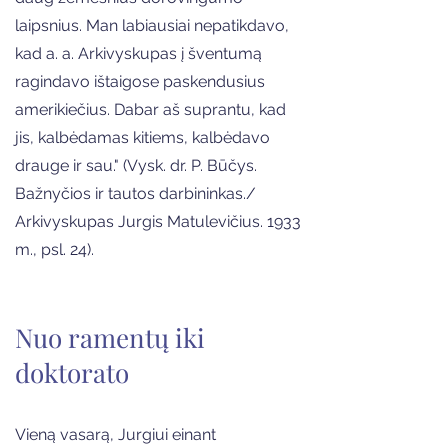
laipsnius. Man labiausiai nepatikdavo,
kad a. a. Arkivyskupas į šventumą
ragindavo ištaigose paskendusius
amerikiečius. Dabar aš suprantu, kad
jis, kalbėdamas kitiems, kalbėdavo
drauge ir sau." (Vysk. dr. P. Būčys.
Bažnyčios ir tautos darbininkas./
Arkivyskupas Jurgis Matulevičius. 1933
m., psl. 24).
Nuo ramentų iki
doktorato
Vieną vasarą, Jurgiui einant