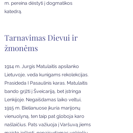
m. pereina dėstyti į dogmatikos
katedrą.
Tarnavimas Dievui ir
žmonėms
1914 m. Jurgis Matulaitis apsilanko
Lietuvoje, veda kunigams rekolekcijas.
Prasideda I Pasaulinis karas. Matulaitis
bando grįžti į Šveicariją, bet įstringa
Lenkijoje. Negaišdamas laiko veltui,
1915 m. Bielianuose įkuria marijonų
vienuolyną, ten taip pat globoja karo
našlaičius. Pats važiuoja į Varšuvą jiems
maisto ieškoti, nepaisydamas vokiečių