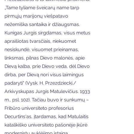
„Tame tyliame šveicarų name tarp
pirmųjų marijonų viešpatavo
nežemiška santaika ir džiaugsmas.
Kunigas Jurgis sirgdamas, visus metus
apraišiotas tvarsčiais, niekuomet
nesiskundė, visuomet prieinamas,
linksmas, pilnas Dievo malonės, apie
Dievą kalba, prie Dievo veda, dėl Dievo
dirba, per Dievą nori visus laimingus
padaryti" (Vysk. H. Przezdziecki./
Arkivyskupas Jurgis Matulevičius. 1933
m., psl. 102). Tačiau buvo ir sunkumų –
Fribūro universiteto profesorius
Decurtins'as, įtardamas, kad Matulaitis
katalikiško universiteto pašonėje įkūrė
modernistų auklėjimo įstaigą,