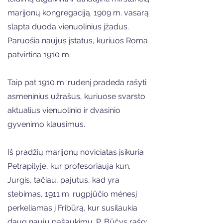
marijonų kongregaciją. 1909 m. vasarą
slapta duoda vienuolinius įžadus.
Paruošia naujus įstatus, kuriuos Roma
patvirtina 1910 m.
Taip pat 1910 m. rudenį pradeda rašyti
asmeninius užrašus, kuriuose svarsto
aktualius vienuolinio ir dvasinio
gyvenimo klausimus.
Iš pradžių marijonų noviciatas įsikuria
Petrapilyje, kur profesoriauja kun.
Jurgis, tačiau, pajutus, kad yra
stebimas, 1911 m. rugpjūčio mėnesį
perkeliamas į Fribūrą, kur susilaukia
daug naujų pašaukimų. P. Būčys rašo: