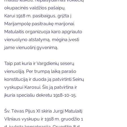
okupacinės valdžios pašaipų.
Karui 1918 m. pasibaigus, grįžta į
Marijampolę pasitraukę marijonai.
Matulaitis organizuoja karo apgriauto
vienuolyno atstatymą, mėgina įvesti
jame vienuolinį gyvenimą.
Taip pat kuria ir Vargdienių seserų
vienuoliją. Per trumpą laiką parašo
konstituciją ir duoda ją patvirtinti Seinų
vyskupui Karosui. Šis ją patvirtina ir
įkuria specialiu dekretu
1918-10-15
.
Šv. Tėvas Pijus XI skiria Jurgį Matulaitį
Vilniaus vyskupu ir 1918 m. gruodžio 1
d. įvyksta konsekracija. Gruodžio 8 d.,