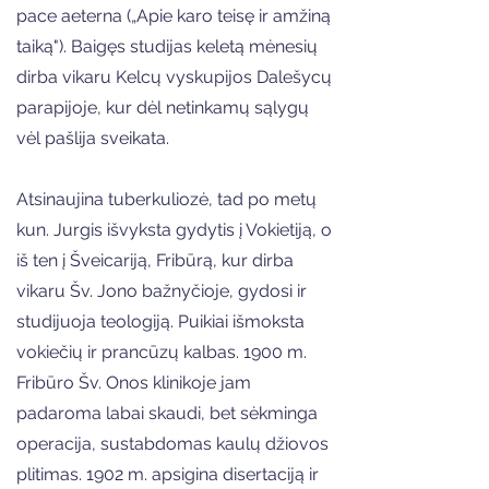
pace aeterna („Apie karo teisę ir amžiną
taiką"). Baigęs studijas keletą mėnesių
dirba vikaru Kelcų vyskupijos Dalešycų
parapijoje, kur dėl netinkamų sąlygų
vėl pašlija sveikata.
Atsinaujina tuberkuliozė, tad po metų
kun. Jurgis išvyksta gydytis į Vokietiją, o
iš ten į Šveicariją, Fribūrą, kur dirba
vikaru Šv. Jono bažnyčioje, gydosi ir
studijuoja teologiją. Puikiai išmoksta
vokiečių ir prancūzų kalbas. 1900 m.
Fribūro Šv. Onos klinikoje jam
padaroma labai skaudi, bet sėkminga
operacija, sustabdomas kaulų džiovos
plitimas. 1902 m. apsigina disertaciją ir