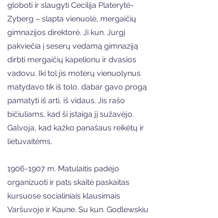
globoti ir slaugyti Cecilija Platerytė-
Zyberg – slapta vienuolė, mergaičių
gimnazijos direktorė. Ji kun. Jurgį
pakviečia į seserų vedamą gimnaziją
dirbti mergaičių kapelionu ir dvasios
vadovu. Iki tol jis moterų vienuolynus
matydavo tik iš tolo, dabar gavo progą
pamatyti iš arti, iš vidaus. Jis rašo
bičiuliams, kad ši įstaiga jį sužavėjo.
Galvoja, kad kažko panašaus reikėtų ir
lietuvaitėms.
1906-1907
m. Matulaitis padėjo
organizuoti ir pats skaitė paskaitas
kursuose socialiniais klausimais
Varšuvoje ir Kaune. Su kun. Godlewskiu