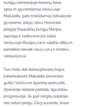
kunigų seminarijoje kanonų teisę.
1904 m. gyvendamas Varšuvoje
Matulaitis, pats trokšdamas tobulesnio
gyvenimo, įstojo į tėvo Honorato
įsteigtą Pasaulinių kunigų Marijos
sąjungą ir vadovavo jos šakai
Varšuvoje (Rusijos caro valdžia 1864 m.
panaikino beveik visus vyrų ir moterų
vienuolynus).
Tuo metu dėl atsinaujinusios kojos
tuberkuliozės Matulaitis priverstas
gultis į Varšuvos ligoninę operuotis.
Operacija nelabai padeda, liga toliau
progresuoja. Jis guli vargšų palatoje,
nes neturi pinigų. Čia jį suranda, imasi