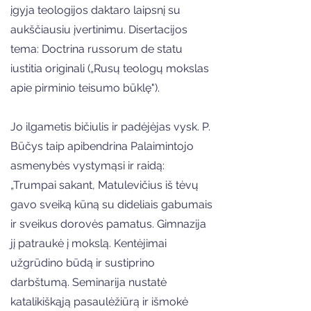
įgyja teologijos daktaro laipsnį su
aukščiausiu įvertinimu. Disertacijos
tema: Doctrina russorum de statu
iustitia originali („Rusų teologų mokslas
apie pirminio teisumo būklę").
Jo ilgametis bičiulis ir padėjėjas vysk. P.
Būčys taip apibendrina Palaimintojo
asmenybės vystymąsi ir raidą:
„Trumpai sakant, Matulevičius iš tėvų
gavo sveiką kūną su dideliais gabumais
ir sveikus dorovės pamatus. Gimnazija
jį patraukė į mokslą. Kentėjimai
užgrūdino būdą ir sustiprino
darbštumą. Seminarija nustatė
katalikiškąją pasaulėžiūrą ir išmokė