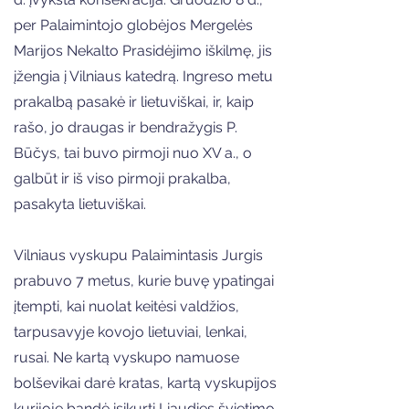
per Palaimintojo globėjos Mergelės
Marijos Nekalto Prasidėjimo iškilmę, jis
įžengia į Vilniaus katedrą. Ingreso metu
prakalbą pasakė ir lietuviškai, ir, kaip
rašo, jo draugas ir bendražygis P.
Būčys, tai buvo pirmoji nuo XV a., o
galbūt ir iš viso pirmoji prakalba,
pasakyta lietuviškai.
Vilniaus vyskupu Palaimintasis Jurgis
prabuvo 7 metus, kurie buvę ypatingai
įtempti, kai nuolat keitėsi valdžios,
tarpusavyje kovojo lietuviai, lenkai,
rusai. Ne kartą vyskupo namuose
bolševikai darė kratas, kartą vyskupijos
kurijoje bandė įsikurti Liaudies švietimo