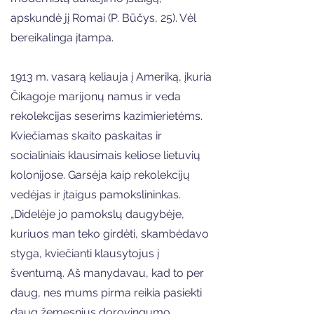
apskundė jį Romai (P. Būčys, 25). Vėl
bereikalinga įtampa.
1913 m. vasarą keliauja į Ameriką, įkuria
Čikagoje marijonų namus ir veda
rekolekcijas seserims kazimierietėms.
Kviečiamas skaito paskaitas ir
socialiniais klausimais keliose lietuvių
kolonijose. Garsėja kaip rekolekcijų
vedėjas ir įtaigus pamokslininkas.
„Didelėje jo pamokslų daugybėje,
kuriuos man teko girdėti, skambėdavo
styga, kviečianti klausytojus į
šventumą. Aš manydavau, kad to per
daug, nes mums pirma reikia pasiekti
daug žemesnius dorovingumo