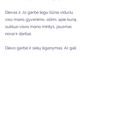
Dievas ir Jo garbė tegu būna viduriu
viso mano gyvenimo, ašimi, apie kurią
suktųsi visos mano mintys, jausmai,
norai ir darbai.
Dievo garbė ir sielų išganymas. Ar gali
būti koks kitas tikslas aukštesnis ir
prakilnesnis už šitą tikslą? Kaip menku
daiktu išrodo viskas kita, sulyginus su
šiuo tikslu? Ką verti net geriausi ir
gražiausi žmonių siekimai prieš šitą
tikslą? Taigi ar neverta, ar neteisinga,
kad mes tam tikslui visą savo
gyvenimą, viską, ką tik turime: ir turtus,
ir gabumus, ir pačią gyvybę