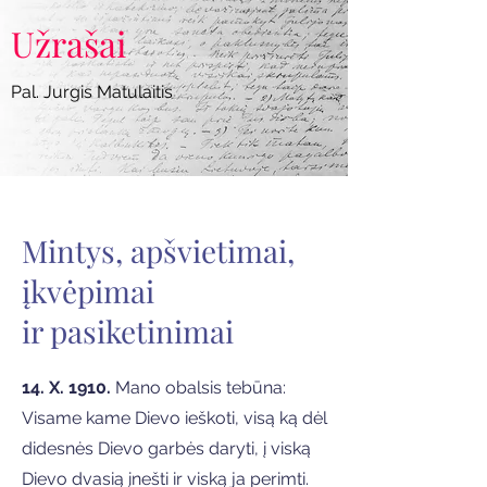
Užrašai
Pal. Jurgis Matulaitis
Mintys, apšvietimai,
įkvėpimai
ir pasiketinimai
14. X. 1910.
Mano obalsis tebūna:
Visame kame Dievo ieškoti, visą ką dėl
didesnės Dievo garbės daryti, į viską
Dievo dvasią įnešti ir viską ja perimti.