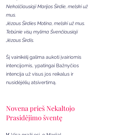
Nekalčiausioji Marijos Širdie, melski už
mus.
Jėzaus Širdies Motina, melski už mus.
Tebūnie visų mylima Švenčiausioji
Jėzaus Širdis.
Šį vainikėlį galima aukoti įvairiomis
intencijomis, ypatingai Bažnyčios
intencija už visus jos reikalus ir
nusidėjėlių atsivertimą.
Novena prieš Nekaltojo
Prasidėjimo šventę
V.
Visa graži esi, o Marija!