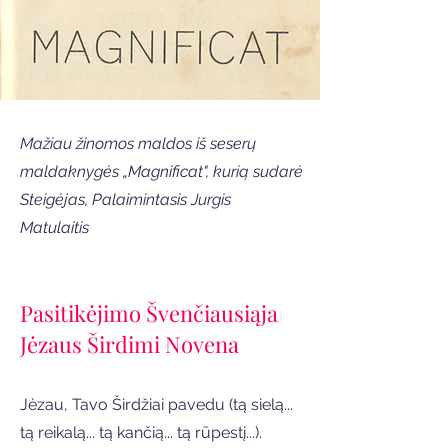
Mažiau žinomos maldos iš seserų
maldaknygės „Magnificat", kurią sudarė
Steigėjas, Palaimintasis Jurgis
Matulaitis
Pasitikėjimo Švenčiausi
ąj
a
Jėzaus Širdimi Novena
Jėzau, Tavo Širdžiai pavedu (tą sielą...
tą reikalą... tą kančią... tą rūpestį...).