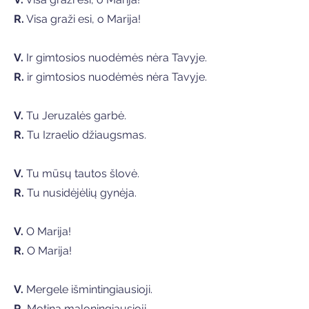
R.
Visa graži esi, o Marija!
V.
Ir gimtosios nuodėmės nėra Tavyje.
R.
ir gimtosios nuodėmės nėra Tavyje.
V.
Tu Jeruzalės garbė.
R.
Tu Izraelio džiaugsmas.
V.
Tu mūsų tautos šlovė.
R.
Tu nusidėjėlių gynėja.
V.
O Marija!
R.
O Marija!
V.
Mergele išmintingiausioji.
R.
Motina maloningiausioji.