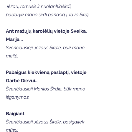
Jėzau, romusis ir nuolankiaširdi,
padaryk mano širdį panašią į Tavo Širdį.
Ant mažųjų karolėlių vietoje Sveika,
Marija...
Švenčiausioji Jėzaus Širdie, būk mano
meilė.
Pabaigus kiekvieną paslaptį, vietoje
Garbė Dievui...
Švenčiausioji Marijos Širdie, būk mano
išganymas.
Baigiant
:
Švenčiausioji Jėzaus Širdie, pasigailėk
mūsų.