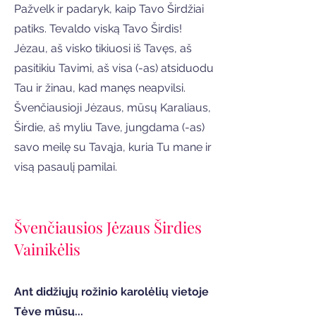
Pažvelk ir padaryk, kaip Tavo Širdžiai
patiks. Tevaldo viską Tavo Širdis!
Jėzau, aš visko tikiuosi iš Tavęs, aš
pasitikiu Tavimi, aš visa (
-as
) atsiduodu
Tau ir žinau, kad manęs neapvilsi.
Švenčiausioji Jėzaus, mūsų Karaliaus,
Širdie, aš myliu Tave, jungdama (-as)
savo meilę su Tavąja, kuria Tu mane ir
visą pasaulį pamilai.
Švenčiausios Jėzaus Širdies
Vainikėlis
Ant didžiųjų rožinio karolėlių vietoje
Tėve mūsų...