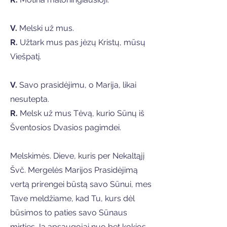
V.
Melski už mus.
R.
Užtark mus pas jėzų Kristų, mūsų
Viešpatį.
V.
Savo prasidėjimu, o Marija, likai
nesutepta.
R.
Melsk už mus Tėvą, kurio Sūnų iš
Šventosios Dvasios pagimdei.
Melskimės. Dieve, kuris per Nekaltąjį
Švč. Mergelės Marijos Prasidėjimą
vertą prirengei būstą savo Sūnui, mes
Tave meldžiame, kad Tu, kurs dėl
būsimos to paties savo Sūnaus
mirties Ją apsaugojai nuo bet kokios